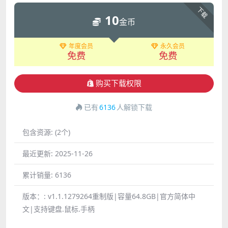
下载
10
金币
年度会员
永久会员
免费
免费
购买下载权限
已有
6136
人解锁下载
包含资源:
(2个)
最近更新:
2025-11-26
累计销量:
6136
版本：:
v1.1.1279264重制版|容量64.8GB|官方简体中
文|支持键盘.鼠标.手柄