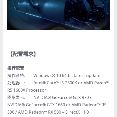
【配置需求】
推荐配置
操作系统: Windows® 10 64-bit latest update
处理器 : Intel® Core™ i5-2500K or AMD Ryzen™
R5 1600X Processor
图形显卡: NVIDIA® GeForce® GTX 970 /
NVIDIA® GeForce® GTX 1660 or AMD Radeon™ R9
390 / AMD Radeon™ RX 580 – DirectX 11.0