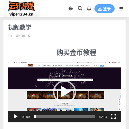
登录
视频教学
38.1K
购买金币教程
视
频
播
放
器
00:00
02:04