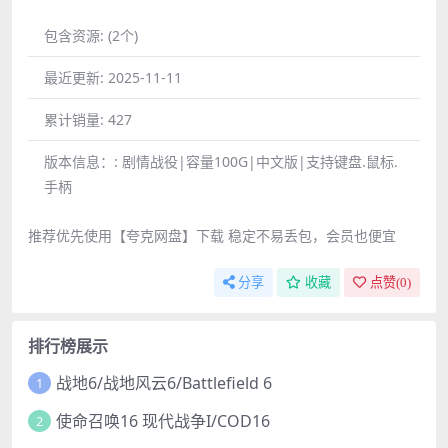
包含资源:
(2个)
最近更新:
2025-11-11
累计销量:
427
版本信息：:
剧情战役|容量100G|中文版|支持键盘.鼠标.
手柄
推荐优先使用【夸克网盘】下载 稳定不易丢包，会员也便宜
分享
收藏
点赞(
0
)
排行榜展示
战地6/战地风云6/Battlefield 6
1
使命召唤16 现代战争I/COD16
2