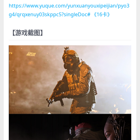
https://www.yuque.com/yunxuanyouxipeijian/pyo3
g4/qrqxenuy03skppc5?singleDoc# 《16卡》
【游戏截图】