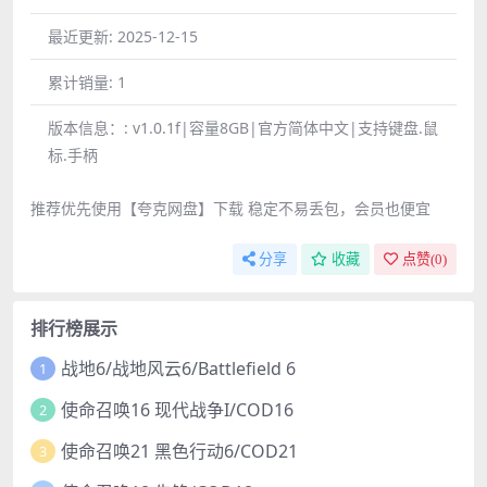
最近更新:
2025-12-15
累计销量:
1
版本信息：:
v1.0.1f|容量8GB|官方简体中文|支持键盘.鼠
标.手柄
推荐优先使用【夸克网盘】下载 稳定不易丢包，会员也便宜
分享
收藏
点赞(
0
)
排行榜展示
战地6/战地风云6/Battlefield 6
1
使命召唤16 现代战争I/COD16
2
使命召唤21 黑色行动6/COD21
3