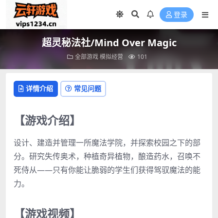
登录
超灵秘法社/Mind Over Magic
全部游戏
模拟经营
101
详情介绍
常见问题
【游戏介绍】
设计、建造并管理一所魔法学院，并探索校园之下的部
分。研究失传奥术，种植奇异植物，酿造药水，召唤不
死侍从——只有你能让脆弱的学生们获得驾驭魔法的能
力。
【游戏视频】