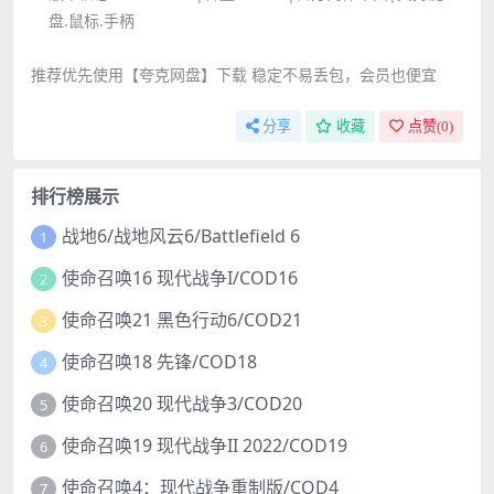
盘.鼠标.手柄
推荐优先使用【夸克网盘】下载 稳定不易丢包，会员也便宜
分享
收藏
点赞(
0
)
排行榜展示
战地6/战地风云6/Battlefield 6
1
使命召唤16 现代战争I/COD16
2
使命召唤21 黑色行动6/COD21
3
使命召唤18 先锋/COD18
4
使命召唤20 现代战争3/COD20
5
使命召唤19 现代战争II 2022/COD19
6
使命召唤4：现代战争重制版/COD4
7