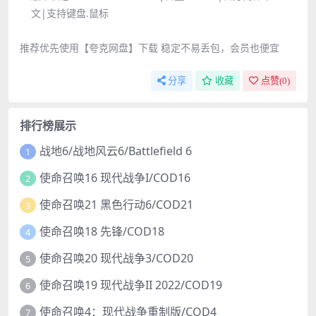
文|支持键盘.鼠标
推荐优先使用【夸克网盘】下载 稳定不易丢包，会员也便宜
分享
收藏
点赞(
0
)
排行榜展示
战地6/战地风云6/Battlefield 6
1
使命召唤16 现代战争I/COD16
2
使命召唤21 黑色行动6/COD21
3
使命召唤18 先锋/COD18
4
使命召唤20 现代战争3/COD20
5
使命召唤19 现代战争II 2022/COD19
6
使命召唤4：现代战争重制版/COD4
7