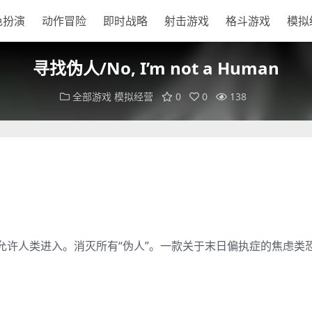
色扮演
动作冒险
即时战略
射击游戏
格斗游戏
模拟
寻找伪人/No, I’m not a Human
全部游戏
模拟经营
0
0
138
允许人类进入。消灭所有“伪人”。一款关于末日偏执症的焦虑类