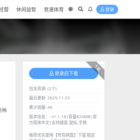
经营
休闲益智
竞速体育
登录
下载
登录后下载
包含资源:
(2个)
最近更新:
2025-11-25
累计销量:
46
恐怖
版本信息：:
v1.1.18|容量824MB|官
方简体中文|支持键盘.鼠标.手柄
推荐优先使用【夸克网盘】下载 稳定