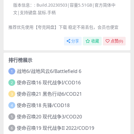
版本信息：:
Build.20230503|容量5.51GB|官方简体中
文|支持键盘.鼠标.手柄
推荐优先使用【夸克网盘】下载 稳定不易丢包，会员也便宜
分享
收藏
点赞(
0
)
排行榜展示
战地6/战地风云6/Battlefield 6
1
使命召唤16 现代战争I/COD16
2
使命召唤21 黑色行动6/COD21
3
使命召唤18 先锋/COD18
4
使命召唤20 现代战争3/COD20
5
使命召唤19 现代战争II 2022/COD19
6