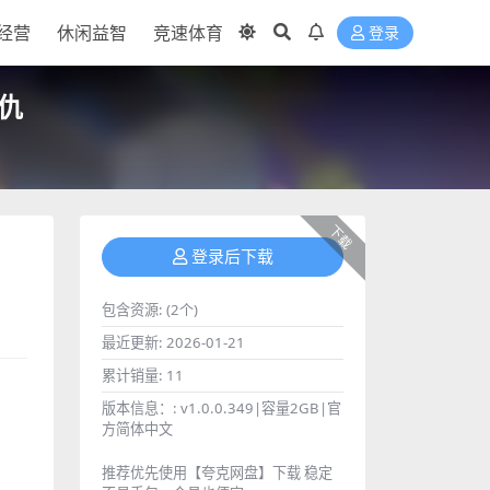
经营
休闲益智
竞速体育
登录
仇
下载
登录后下载
包含资源:
(2个)
最近更新:
2026-01-21
累计销量:
11
版本信息：:
v1.0.0.349|容量2GB|官
方简体中文
推荐优先使用【夸克网盘】下载 稳定