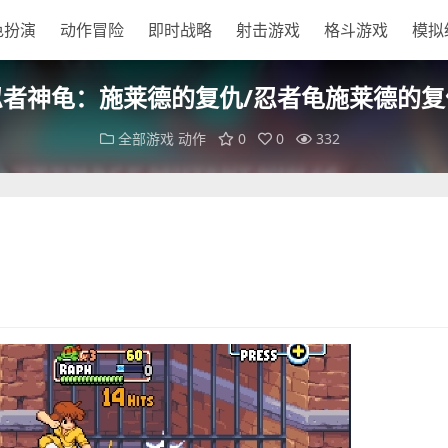
色扮演
动作冒险
即时战略
射击游戏
格斗游戏
模拟
忍者神龟：施莱德的复仇/忍者龟施莱德的复
全部游戏
动作
0
0
332