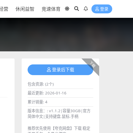
经营
休闲益智
竞速体育
登录
下载
登录后下载
包含资源:
(2个)
最近更新:
2026-01-16
累计销量:
4
版本信息：:
v1.1.2|容量30GB|官方
简体中文|支持键盘.鼠标.手柄
推荐优先使用【夸克网盘】下载 稳定