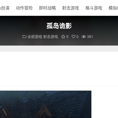
色扮演
动作冒险
即时战略
射击游戏
格斗游戏
模拟
孤岛诡影
全部游戏
射击游戏
0
0
381