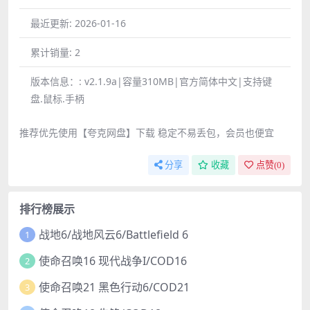
最近更新:
2026-01-16
累计销量:
2
版本信息：:
v2.1.9a|容量310MB|官方简体中文|支持键
盘.鼠标.手柄
推荐优先使用【夸克网盘】下载 稳定不易丢包，会员也便宜
分享
收藏
点赞(
0
)
排行榜展示
战地6/战地风云6/Battlefield 6
1
使命召唤16 现代战争I/COD16
2
使命召唤21 黑色行动6/COD21
3