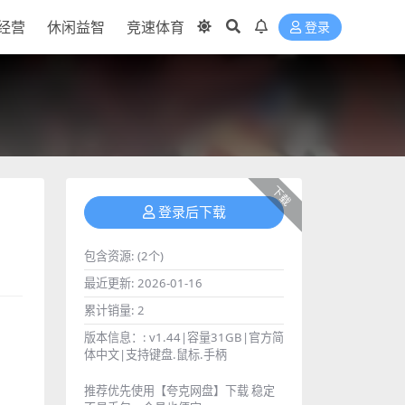
经营
休闲益智
竞速体育
登录
下载
登录后下载
包含资源:
(2个)
最近更新:
2026-01-16
累计销量:
2
版本信息：:
v1.44|容量31GB|官方简
体中文|支持键盘.鼠标.手柄
推荐优先使用【夸克网盘】下载 稳定