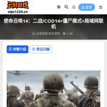
登录
使命召唤14：二战/COD14+僵尸模式+局域网联
机
全部游戏
射击游戏
1.4K
详情介绍
常见问题