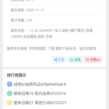
最近更新:
2025-11-11
累计销量:
130
版本信息：:
v1.25.2244937|单人战役+僵尸模式|容量
140GB|支持键盘.鼠标.手柄
推荐优先使用【夸克网盘】下载 稳定不易丢包，会员也便宜
分享
收藏
点赞(
0
)
排行榜展示
战地6/战地风云6/Battlefield 6
1
使命召唤16 现代战争I/COD16
2
使命召唤21 黑色行动6/COD21
3