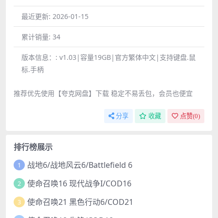
最近更新:
2026-01-15
累计销量:
34
版本信息：:
v1.03|容量19GB|官方繁体中文|支持键盘.鼠
标.手柄
推荐优先使用【夸克网盘】下载 稳定不易丢包，会员也便宜
分享
收藏
点赞(
0
)
排行榜展示
战地6/战地风云6/Battlefield 6
1
使命召唤16 现代战争I/COD16
2
使命召唤21 黑色行动6/COD21
3