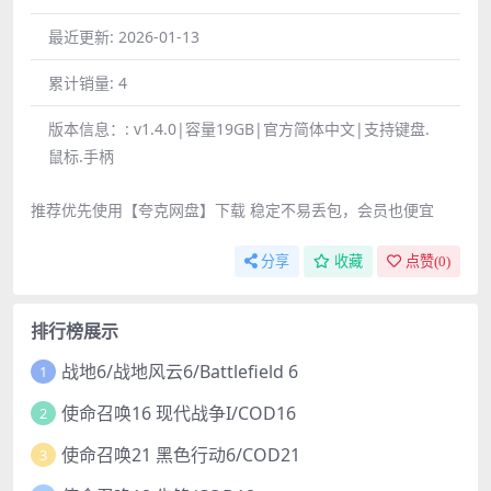
最近更新:
2026-01-13
累计销量:
4
版本信息：:
v1.4.0|容量19GB|官方简体中文|支持键盘.
鼠标.手柄
推荐优先使用【夸克网盘】下载 稳定不易丢包，会员也便宜
分享
收藏
点赞(
0
)
排行榜展示
战地6/战地风云6/Battlefield 6
1
使命召唤16 现代战争I/COD16
2
使命召唤21 黑色行动6/COD21
3