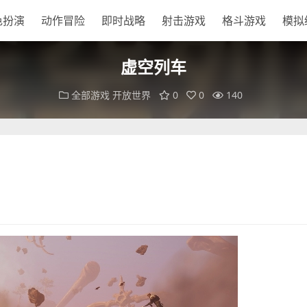
色扮演
动作冒险
即时战略
射击游戏
格斗游戏
模拟
虚空列车
全部游戏
开放世界
0
0
140