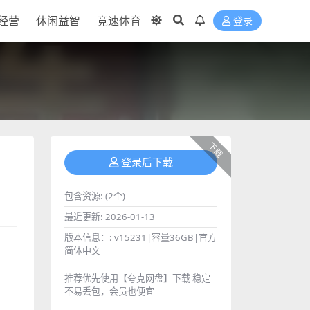
经营
休闲益智
竞速体育
登录
下载
登录后下载
包含资源:
(2个)
最近更新:
2026-01-13
版本信息：:
v15231|容量36GB|官方
简体中文
推荐优先使用【夸克网盘】下载 稳定
不易丢包，会员也便宜