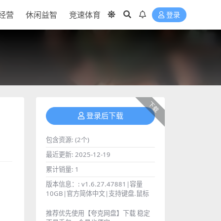
经营
休闲益智
竞速体育
登录
下载
登录后下载
包含资源:
(2个)
最近更新:
2025-12-19
累计销量:
1
版本信息：:
v1.6.27.47881|容量
10GB|官方简体中文|支持键盘.鼠标
推荐优先使用【夸克网盘】下载 稳定