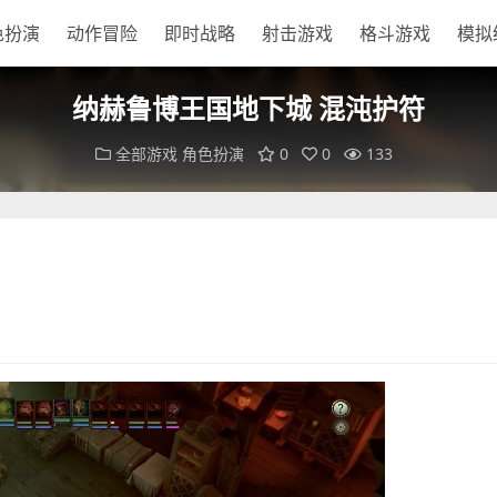
色扮演
动作冒险
即时战略
射击游戏
格斗游戏
模拟
纳赫鲁博王国地下城 混沌护符
全部游戏
角色扮演
0
0
133