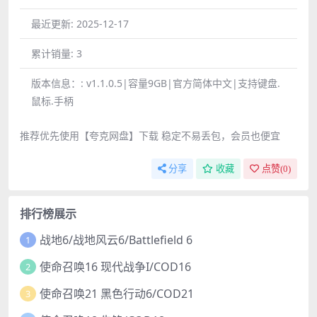
最近更新:
2025-12-17
累计销量:
3
版本信息：:
v1.1.0.5|容量9GB|官方简体中文|支持键盘.
鼠标.手柄
推荐优先使用【夸克网盘】下载 稳定不易丢包，会员也便宜
分享
收藏
点赞(
0
)
排行榜展示
战地6/战地风云6/Battlefield 6
1
使命召唤16 现代战争I/COD16
2
使命召唤21 黑色行动6/COD21
3