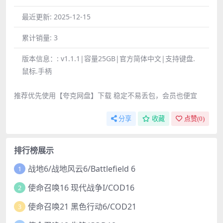
最近更新:
2025-12-15
累计销量:
3
版本信息：:
v1.1.1|容量25GB|官方简体中文|支持键盘.
鼠标.手柄
推荐优先使用【夸克网盘】下载 稳定不易丢包，会员也便宜
分享
收藏
点赞(
0
)
排行榜展示
战地6/战地风云6/Battlefield 6
1
使命召唤16 现代战争I/COD16
2
使命召唤21 黑色行动6/COD21
3