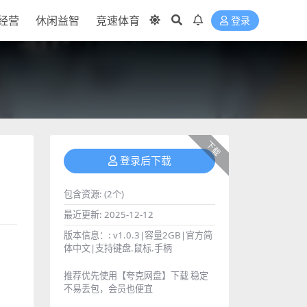
经营
休闲益智
竞速体育
登录
下载
登录后下载
包含资源:
(2个)
最近更新:
2025-12-12
版本信息：:
v1.0.3|容量2GB|官方简
体中文|支持键盘.鼠标.手柄
推荐优先使用【夸克网盘】下载 稳定
不易丢包，会员也便宜