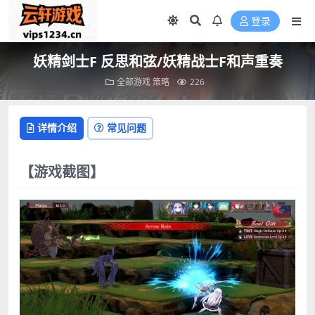
登录
妖精剑士F 反思和弦/妖精战士F和声重奏
全部游戏
策略
226
详情介绍
常见问题
【游戏截图】