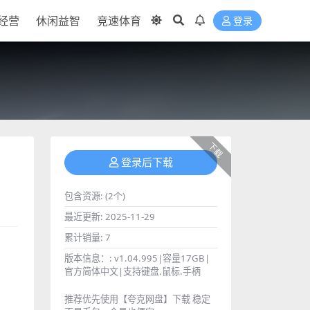
经营
休闲益智
竞速体育
登录
下载
登录后下载
包含资源:
(2个)
最近更新:
2025-11-29
累计销量:
7
版本信息：:
v1.04.995|容量17GB|
官方简体中文|支持键盘.鼠标.手柄
推荐优先使用【夸克网盘】下载 稳定