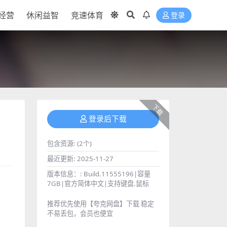
经营
休闲益智
竞速体育
登录
下载
登录后下载
包含资源:
(2个)
最近更新:
2025-11-27
版本信息：:
Build.11555196|容量
7GB|官方简体中文|支持键盘.鼠标
推荐优先使用【夸克网盘】下载 稳定
不易丢包，会员也便宜