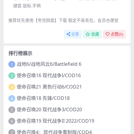
键盘.鼠标.手柄
推荐优先使用【夸克网盘】下载 稳定不易丢包，会员也便宜
分享
收藏
点赞(
0
)
排行榜展示
战地6/战地风云6/Battlefield 6
1
使命召唤16 现代战争I/COD16
2
使命召唤21 黑色行动6/COD21
3
使命召唤18 先锋/COD18
4
使命召唤20 现代战争3/COD20
5
使命召唤19 现代战争II 2022/COD19
6
使命召唤4：现代战争重制版/COD4
7