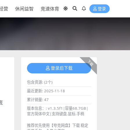
经营
休闲益智
竞速体育
登录
下载
登录后下载
包含资源:
(2个)
最近更新:
2025-11-18
累计销量:
47
庞
版本信息：:
v1.3.5f1|容量68.7GB|
，
官方简体中文|支持键盘.鼠标.手柄
推荐优先使用【夸克网盘】下载 稳定