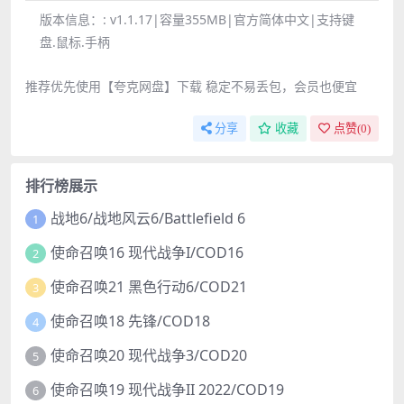
版本信息：:
v1.1.17|容量355MB|官方简体中文|支持键
盘.鼠标.手柄
推荐优先使用【夸克网盘】下载 稳定不易丢包，会员也便宜
分享
收藏
点赞(
0
)
排行榜展示
战地6/战地风云6/Battlefield 6
1
使命召唤16 现代战争I/COD16
2
使命召唤21 黑色行动6/COD21
3
使命召唤18 先锋/COD18
4
使命召唤20 现代战争3/COD20
5
使命召唤19 现代战争II 2022/COD19
6