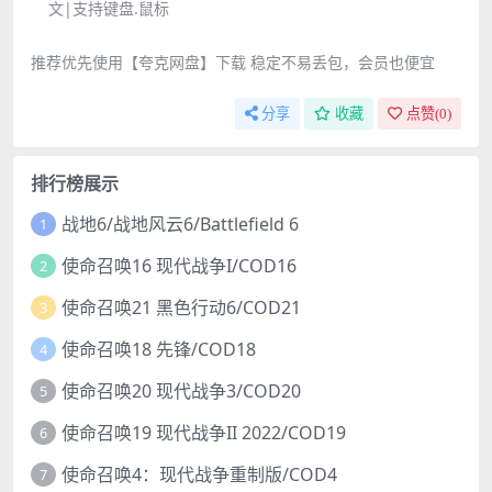
文|支持键盘.鼠标
推荐优先使用【夸克网盘】下载 稳定不易丢包，会员也便宜
分享
收藏
点赞(
0
)
排行榜展示
战地6/战地风云6/Battlefield 6
1
使命召唤16 现代战争I/COD16
2
使命召唤21 黑色行动6/COD21
3
使命召唤18 先锋/COD18
4
使命召唤20 现代战争3/COD20
5
使命召唤19 现代战争II 2022/COD19
6
使命召唤4：现代战争重制版/COD4
7