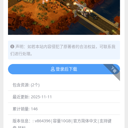
声明：如若本站内容侵犯了原著者的合法权益，可联系我
们进行处理。
下载
登录后下载
包含资源:
(2个)
最近更新:
2025-11-11
累计销量:
146
版本信息：:
v864396|容量10GB|官方简体中文|支持键
盘.鼠标