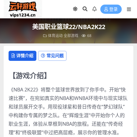
登录
美国职业篮球22/NBA2K22
体育运动
全部游戏
68
详情介绍
常见问题
【游戏介绍】
《NBA 2K22》将整个篮球世界放到了你手中。开始“快
速比赛”，在宛如真实的NBA和WNBA环境中与现实球队
和球员展开交手。用现役球星和昔日传奇在“梦幻球队”
中构建你专属的梦之队。在“辉煌生涯”中开始你个人的
职业生涯，体验从草根到NBA的旅程。还能在“传奇经
理”和“终极联盟”中过把高层瘾，展示你的管理水准。