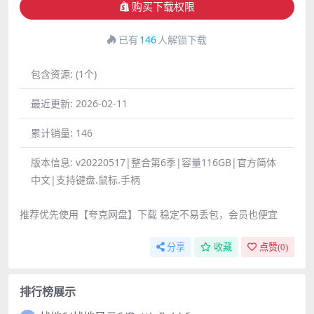
购买下载权限
已有
146
人解锁下载
包含资源:
(1个)
最近更新:
2026-02-11
累计销量:
146
版本信息:
v20220517|整合第6季|容量116GB|官方简体
中文|支持键盘.鼠标.手柄
推荐优先使用【夸克网盘】下载 稳定不易丢包，会员也便宜
分享
收藏
点赞(
0
)
排行榜展示