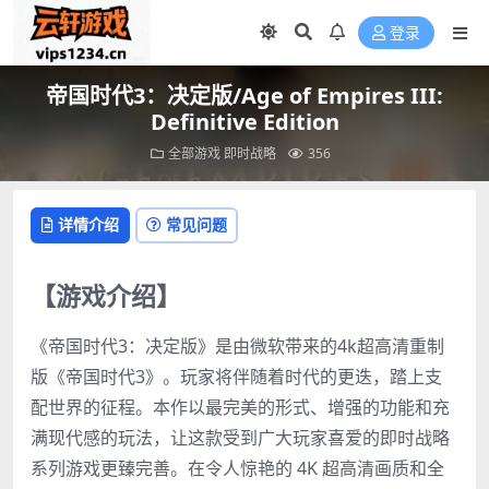
登录
帝国时代3：决定版/Age of Empires III:
Definitive Edition
全部游戏
即时战略
356
详情介绍
常见问题
【游戏介绍】
《帝国时代3：决定版》是由微软带来的4k超高清重制
版《帝国时代3》。玩家将伴随着时代的更迭，踏上支
配世界的征程。本作以最完美的形式、增强的功能和充
满现代感的玩法，让这款受到广大玩家喜爱的即时战略
系列游戏更臻完善。在令人惊艳的 4K 超高清画质和全